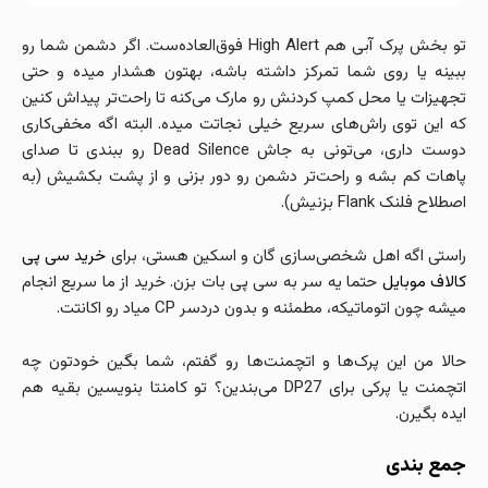
تو بخش پرک آبی هم High Alert فوق‌العاده‌ست. اگر دشمن شما رو
ببینه یا روی شما تمرکز داشته باشه، بهتون هشدار میده و حتی
تجهیزات یا محل کمپ کردنش رو مارک می‌کنه تا راحت‌تر پیداش کنین
که این توی راش‌های سریع خیلی نجاتت میده. البته اگه مخفی‌کاری
دوست داری، می‌تونی به جاش Dead Silence رو ببندی تا صدای
پاهات کم بشه و راحت‌تر دشمن رو دور بزنی و از پشت بکشیش (به
اصطلاح فلنک Flank بزنیش).
راستی اگه اهل شخصی‌سازی گان و اسکین هستی، برای
خرید سی پی
کالاف موبایل
حتما یه سر به سی پی بات بزن. خرید از ما سریع انجام
میشه چون اتوماتیکه، مطمئنه و بدون دردسر CP میاد رو اکانتت.
حالا من این پرک‌ها و اتچمنت‌ها رو گفتم، شما بگین خودتون چه
اتچمنت یا پرکی برای DP27 می‌بندین؟ تو کامنتا بنویسین بقیه هم
ایده بگیرن.
جمع بندی