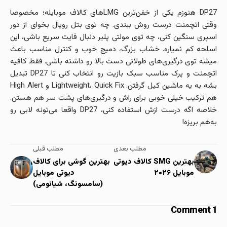
DP27 هنوزم یکی از خفن‌ترین LMGهای کالاف موبایله؛ مخصوصا
وقتی اتچمنت درست روش ببندی. چه توی بتل رویال بخوای از دور
اسپری سنگین کنی، چه توی مولتی پلیر دنبال فایت سریع باشی، این
اسلحه کم نمیاره. خشاب بزرگ، دمیج خوب و کنترل مناسب باعث
میشه توی درگیری‌های طولانی دست بالا رو داشته باشی. فقط کافیه
اتچمنت و پرک مناسب سبک بازیت رو انتخاب کنی تا DP27 تبدیل
بشه به یه ماشین کیل گرفتن. Lightweight، Quick Fix و High Alert
هم ترکیب خیلی خوبی برای راش و درگیری‌های پشت سر هم هستن.
خلاصه اگه درست ازش استفاده کنی، DP27 واقعا می‌تونه لابی رو
به‌هم بریزه!
مطلب بعدی
مطلب قبلی
بهترین SMG کالاف دیوتی
بهترین گوشی برای کالاف
موبایل ۲۰۲۶
دیوتی موبایل
(سامسونگ، شیائومی)
1 Comment