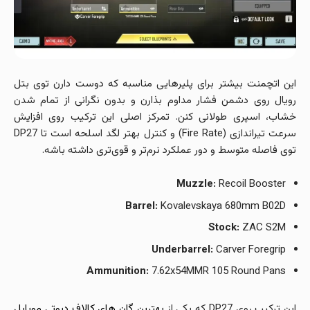
این اتچمنت بیشتر برای پلیرهایی مناسبه که دوست دارن توی بتل
رویال روی دشمن فشار مداوم بذارن و بدون نگرانی از تمام شدن
خشاب، اسپری طولانی کنن. تمرکز اصلی این ترکیب روی افزایش
سرعت تیراندازی (Fire Rate) و کنترل بهتر لگد اسلحه است تا DP27
توی فاصله متوسط و دور عملکرد نرم‌تر و قوی‌تری داشته باشه.
Muzzle:
Recoil Booster
Barrel:
Kovalevskaya 680mm B02D
Stock:
ZAC S2M
Underbarrel:
Carver Foregrip
Ammunition:
7.62x54MMR 105 Round Pans
این ترکیب روی DP27 که یکی از
بهترین گان های کالاف دیوتی موبایل