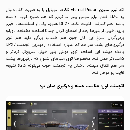
اگه
توی سیزن Eternal Prison کالاف موبایل
یا به صورت کلی دنبال
یه LMG خفن برای مولتی پلیر می‌گردی که هم دمیج خوبی داشته
باشه، هم کنترلش اذیتت نکنه، DP27 هنوزم یکی از انتخاب‌های قوی
بازیه. خیلی از پلیرها بعد از امتحان کردن چندتا اسلحه مختلف، دوباره
برمی‌گردن سراغ این گان چون هم خشاب بزرگی داره، هم توی
درگیری‌های پشت سر هم کم نمیاره. استفاده از بهترین اتچمنت DP27
باعث میشه این اسلحه توی مولتی پلیر خیلی سریع‌تر، نرم‌تر و
کشنده‌تر عمل کنه. مخصوصا توی مپ‌های شلوغ که درگیری‌ها پشت
سر هم اتفاق میفته، داشتن یه اتچمنت خوب می‌تونه کاملا نتیجه
فایت رو عوض کنه.
اتچمنت اول: مناسب حمله و درگیری میان‌ برد