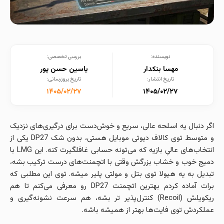
نویسنده:
بررسی تخصصی:
مهسا بنکدار
یاسین حسن پور
تاریخ انتشار:
تاریخ بروزرسانی:
۱۴۰۵/۰۲/۲۷
۱۴۰۵/۰۲/۲۷
اگر دنبال یه اسلحه عالی، سریع و خوش‌دست برای درگیری‌های نزدیک
و متوسط توی کالاف دیوتی موبایل هستی، بدون شک DP27 یکی از
انتخاب‌های عالیِ بازیه که می‌تونه حسابی غافلگیرت کنه. این LMG با
دمیج خوب و خشاب بزرگش وقتی با اتچمنت‌های درست ترکیب بشه،
تبدیل به یه هیولا توی بتل و مولتی‌ پلیر میشه. توی این مطلبی که
برات آماده کردم بهترین اتچمنت DP27 رو معرفی می‌کنم تا هم
ریکویلش (Recoil) کنترل‌پذیر تر بشه، هم سرعت نشونه‌گیری و
عملکردش توی فایت‌ها بهتر از همیشه باشه.