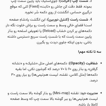
شست چپ (حرکت):
جوی‌استیک باید پایین سمت چپ
بمونه. فقط دقت کن جاش رو «ثابت» (Fixed) کنی که موقع
درگیریِ حساس، انگشتت از روی دکمه سُر نخوره.
شست راست (کنترل دوربین):
این انگشت پادشاهِ صفحه
است! فضای خالیِ وسط و سمت راست رو براش خلوت نگه دار.
دکمه‌های پر کردن خشاب (Reload) یا تعویض اسلحه رو بذار
پایین سمت راست که با شستِ راست سریع دسترسی داشته
باشی، بدون اینکه جلوی دیدت رو بگیرن.
سه تا نکته مهم!
شفافیت (Opacity):
دکمه‌های اصلی مثل «شلیک» و «نشانه
گرفتن» رو بذار روی ۶۰ تا ۷۰ درصد که گم‌شون نکنی، اما بقیه
دکمه‌ها (مثل کلاس، نقشه، لیست هم‌تیمی‌ها) رو بیار روی ۳۰
درصد.
مدیریت دید:
نقشه (Mini-map) رو بذار گوشه بالا سمت راست و
لیست هم‌تیمی‌ها رو ببر گوشه بالا سمت چپ که وسط صفحه
کاملا باز باشه.