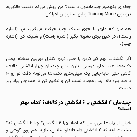
چطوری بفهمیم چیدمانمون درسته؟ من بهش می‌گم «تست طلایی».
برو توی Training Mode و این سناریو رو اجرا کن:
همزمان که داری با جوی‌استیک چپ حرکت می‌کنی، بپر (اشاره
راست)، در حین پرش نشونه بگیر (اشاره راست) و شلیک کن (اشاره
چپ).
اگر انگشتات بهم گیر کردن یا حس کردی کنترل دوربین سخته، یعنی
دکمه‌ها هنوز جای درستی ندارن. توی چیدمان چهار انگشتی کالاف،
گاهی حتی جابه‌جایی یک میلی‌متری دکمه‌ها می‌تونه دقت تو رو ۱۰
درصد ببره بالا. پس مجدد تست کن و تنظیم کن تا همه‌چی بیاد زیر
دستت.
چیدمان ۴ انگشتی یا ۶ انگشتی در کالاف؟ کدام بهتر
است؟
خیلی از پلیرها می‌پرسن که اصلا چرا ۴ انگشتی؟ چرا ۶ انگشتی نه؟
حقیقت اینه که ۴ انگشتی «استاندارد طلایی» بازیه. هم روی گوشی و