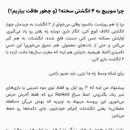
چرا سوییچ به ۴ انگشتی سخته؟ (و چطور طاقت بیاریم؟)
بیا با هم روراست باشیم؛ وقتی می‌خوای از ۲ انگشت به چیدمان چهار
انگشتی کالاف کوچ کنی، انگار داری دوباره راه رفتن رو یاد می‌گیری.
اوایلش ممکنه حس کنی دستت فلج شده، انگشتات به هم گیر
می‌کنن و حتی از بات‌های معمولی هم دمیج می‌خوری! این حسِ
ناامیدی کاملا طبیعیه. دلیلش هم اینه که مغزت سال‌ها عادت کرده با
۲ انگشت بازی کنی.
برای اینکه وسط راه جا نزنی، باید صبور باشی.
پیشنهاد من اینه که ۳ روز اول رو فقط توی مود تمرینی یا بازی‌های
غیر رنک بگذرونی. اصلا سراغ Ranked نرو که فقط آخرش حرص
می‌خوری. این پروسه مربوط به چیزیه که بهش می‌گن «حافظه
عضلانی»؛ یعنی انگشتات کم‌کم خودشون جای دکمه‌ها رو حفظ
می‌شن.
یادت باشه همه پلیرهای بزرگ دنیا هم روز اول همین چالش رو