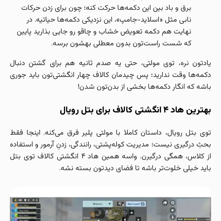
برق و باد بین این دکمه‌ها حرکت کنه؛ چون برای زدن حرکات
نابی مثل «اسلاید-جامپ»، این نزدیکی دکمه‌ها حیاتیه. در
نهایت هم دکمه تعویض خشاب و چاقو رو جایی بذارید پایین
که شست راست‌تون بدون معطلی بهشون برسه.
یادتون نره، توی مولتی، حتی یه صدم ثانیه هم برای گشتن دنبال
دکمه‌ها وقت ندارید؛ پس چیدمان کالاف چهار انگشتی‌تون باید جوری
باشه که انگار دکمه‌ها بخشی از بدن‌تون شدن!
بهترین هاد ۴ انگشتی کالاف برای بتل‌ رویال
توی بتل‌ رویال، داستان کاملا با مولتی‌ پلیر فرق می‌کنه. اینجا فقط
بحثِ درگیری نیست؛ مدیریت کوله‌پشتی، رانندگی، زدنِ آرمور و استفاده
از کلاس، همگی درگیرن. واسه همین هاد ۴ انگشتی کالاف توی بتل
باید خیلی خلوت‌تر باشه تا فضای دیدتون بسته نشه.