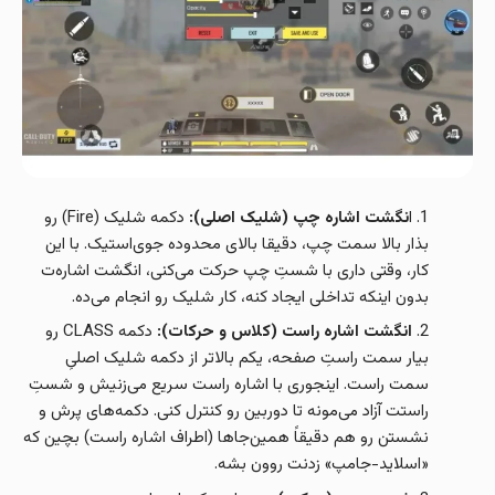
ا
نگشت اشاره چپ (شلیک اصلی):
دکمه شلیک (Fire) رو
بذار بالا سمت چپ، دقیقا بالای محدوده جوی‌استیک. با این
کار، وقتی داری با شستِ چپ حرکت می‌کنی، انگشت اشاره‌ت
بدون اینکه تداخلی ایجاد کنه، کار شلیک رو انجام می‌ده.
انگشت اشاره راست (کلاس و حرکات):
دکمه CLASS رو
بیار سمت راستِ صفحه، یکم بالاتر از دکمه شلیک اصلیِ
سمت راست. اینجوری با اشاره راست سریع می‌زنیش و شستِ
راستت آزاد می‌مونه تا دوربین رو کنترل کنی. دکمه‌های پرش و
نشستن رو هم دقیقاً همین‌جاها (اطراف اشاره راست) بچین که
«اسلاید-جامپ» زدنت روون بشه.