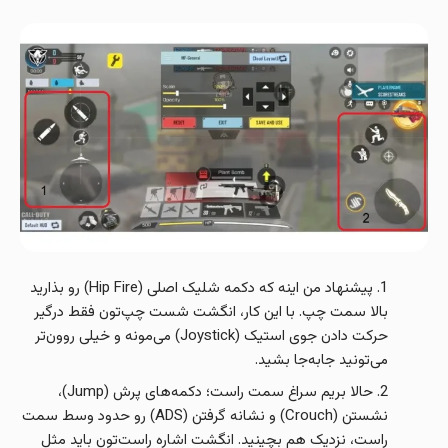
پیشنهاد من اینه که دکمه شلیک اصلی (Hip Fire) رو بذارید
بالا سمت چپ. با این کار، انگشت شست چپ‌تون فقط درگیر
حرکت دادن جوی‌ استیک (Joystick) می‌مونه و خیلی روون‌تر
می‌تونید جابه‌جا بشید.
حالا بریم سراغ سمت راست؛ دکمه‌های پرش (Jump)،
نشستن (Crouch) و نشانه گرفتن (ADS) رو حدود وسط سمت
راست، نزدیک هم بچینید. انگشت اشاره راست‌تون باید مثل