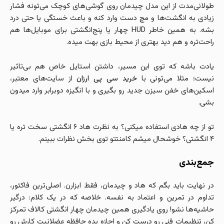
طولانی‌مدت از این مدل چیدمان روی گوشی‌های کوچک می‌تونه فشار
زیادی به انگشت‌ها و مچ دست وارد کنه و باعث خستگی یا حتی درد
بشه. به همین خاطر HUD چهار یا پنج‌انگشتی برای موبایل‌ها هم
راحت‌تره و هم دید بهتری از محیط بازی بهت میده.
یادت باشه که توی این مسیر، داشتن استایل خاص هم بی‌تاثیر
نیست؛ مثلا می‌تونی با
خرید سی پی ارزان
از سایت‌های معتبر،
اسکین‌های خفن سیزن جدید رو بگیری و با انگیزه دوبرابر وارد میدون
بشی.
تو از چه هادی استفاده میکنی؟ به نظرت هاد ۶ انگشتی سخت تره یا
۴ انگشتی؟ خوشحال میشم کامنتتو توی بخش نظرات ببینم.
جمع‌بندی
در نهایت باید بگم که هاد و چیدمان، فقط ابزارن. اصلی‌ترین فاکتور،
تداوم در تمرین و اعتماد به نفسه. خلاصه که در یک کلام: درگیر
حاشیه‌ها نشو! روی یادگیری همین چیدمان چهار انگشتی کالاف تمرکز
کن، تنظیمات فنی رو درست کن و اجازه بده حافظه عضلانیت کارش رو