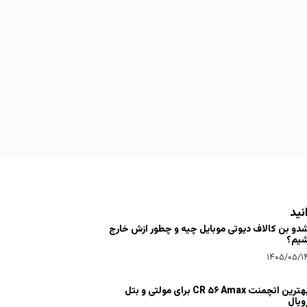
نید
دو بن کالاف دیوتی موبایل چیه و چطور ازش خارج
یم؟
۱۴۰۵/۰۵/۱
بهترین اتچمنت CR ۵۶ Amax برای مولتی و بتل
ویال