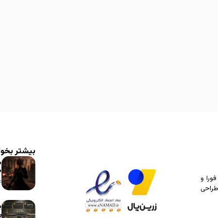
بیشتر بخوا
ش
ش
ورا و
۴
طراحی
ر