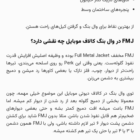
اتاق‌های تاریک کنار خیابون
پنجره‌های ساختمان وسط
از بهترین نقاط برای وال بنگ و گرفتن کیل‌های راحت هستن.
FMJ در وال بنگ کالاف موبایل چه نقشی دارد؟
FMJ مخفف Full Metal Jacket بوده و وظیفه اصلیش افزایش قدرت
نفوذ گلوله‌ست. یعنی وقتی این Perk رو روی اسلحه می‌بندی، تیرها
راحت‌تر از دیوار، چوب، فلز نازک یا بعضی کاورها رد میشن و دمیج
بیشتری به دشمن می‌زنن.
توی وال بنگ در کالاف دیوتی موبایل این موضوع خیلی مهمه، چون
معمولا بخشی از دمیج گلوله بعد از رد شدن از دیوار کم میشه. اما
FMJ باعث میشه افت دمیج کمتر بشه و حتی بعضی دیوارهای
ضخیم‌تر هم قابل نفوذ شدن باشن. مثلا بدون FMJ شاید برای کشتن
دشمن پشت دیوار ۶ تیر لازم داشته باشی، ولی با FMJ همون دشمن
با ۳ یا ۴ تیر یا حتی یک تیر هم کشته میشه.