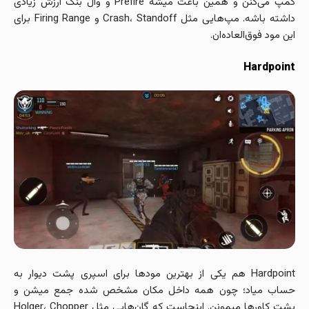
کمپ می‌کنن و همین باعث میشه Prefire و وال بنگ ارزش زیادی
داشته باشه. مپ‌هایی مثل Crash، Standoff و Firing Range برای
این مود فوق‌العاده‌ان.
Hardpoint
Hardpoint هم یکی از بهترین مودها برای اسپری پشت دیوار به
حساب میاد؛ چون همه داخل مکان مشخص شده جمع میشن و
پشت کاورها میمونن. اینجاست که گان‌هایی مثل Holger، Chopper