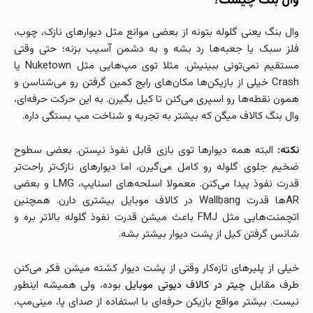
وال بنگ چیست؟
وال بنگ یعنی گلوله بتونه از بعضی موانع مثل دیوارهای نازک، چوب،
فلز سبک یا جعبه‌ها رد بشه و به دشمن آسیب بزنه؛ حتی وقتی
مستقیم نمی‌تونی ببینیش. مثلا توی مپ‌هایی مثل Nuketown یا
Crash خیلی از بازیکن‌ها مکان‌های رایج کمین گرفتن رو می‌شناسن و
همون نقطه‌ها رو اسپری می‌کنن تا کیل بگیرن. به این حرکت حرفه‌ای،
وال بنگ کالاف میگن که بیشتر به تجربه و شناخت مپ بستگی داره.
نکته:
البته همه دیوارها توی بازی قابل نفوذ نیستن. بعضی سطوح
ضخیم جلوی گلوله رو کامل می‌گیرن، اما دیوارهای نازک‌تر راحت‌تر
قدرت نفوذ پیدا می‌کنن. معمولا اسلحه‌های اسنایپ، LMG و بعضی
ARها قدرت Wallbang در کالاف موبایل بیشتری دارن. همچنین
اتچمنت‌هایی مثل FMJ باعث میشن قدرت نفوذ گلوله بالاتر بره و
شانس گرفتن کیل از پشت دیوار بیشتر بشه.
خیلی از پلیرهای تازه‌کار وقتی از پشت دیوار کشته میشن فکر می‌کنن
طرف مقابل
چیتر در کالاف دیوتی موبایل
بوده، ولی همیشه اینطور
نیست. بیشتر مواقع بازیکن حرفه‌ای با استفاده از صدای پا، مینی‌مپ،