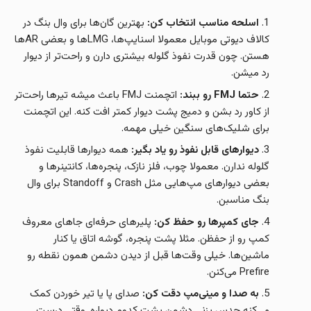
اسلحه مناسب انتخاب کن:
بهترین گان‌ها برای وال بنگ در
کالاف دیوتی موبایل معمولا اسنایپ‌ها، LMGها و بعضی ARها
هستن. چون قدرت نفوذ گلوله بیشتری دارن و راحت‌تر از دیوار
رد میشن.
حتما FMJ رو ببند:
اتچمنت FMJ باعث میشه تیرها راحت‌تر
از کاور رد بشن و دمیج پشت دیوار کمتر افت کنه. این اتچمنت
برای شلیک‌های سنگین خیلی مهمه.
دیوارهای قابل نفوذ رو یاد بگیر:
همه دیوارها قابلیت نفوذ
گلوله ندارن. معمولا چوب، فلز نازک، پنجره‌ها، کانتینرها و
بعضی دیوارهای مپ‌هایی مثل Crash و Standoff برای وال
بنگ مناسبن.
جای کمپرها رو حفظ کن:
پلیرهای حرفه‌ای جاهای معروف
کمپ رو از حفظن. مثلا پشت پنجره، گوشه اتاق یا کنار
ماشین‌ها. خیلی وقت‌ها قبل از دیدن دشمن همون نقطه رو
Prefire می‌کنن.
ب
ه صدا و مینی‌مپ دقت کن:
صدای پا یا تیر خوردن کمک
می‌کنه حدس بزنی دشمن پشت کدوم دیواره. وقتی درست