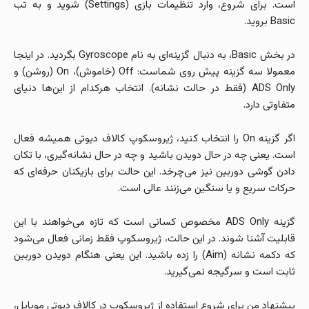
است. برای شروع، وارد تنظیمات بازی (Settings) شوید و به تب
Basic بروید.
در بخش Basic، به دنبال گزینه‌ای به نام Gyroscope بگردید. در اینجا
معمولا سه گزینه پیش روی شماست: Off (خاموش)، On (روشن) و
ADS Only (فقط در حالت نشانه). انتخاب هرکدام از این‌ها دنیای
متفاوتی دارد.
اگر گزینه On را انتخاب کنید، ژیروسکوپ کالاف دیوتی همیشه فعال
است. یعنی چه در حال دویدن باشید و چه در حال نشانه‌گیری، با تکان
دادن گوشی دوربین نیز می‌چرخد. این حالت برای بازیکنان حرفه‌ای که
حرکات سریع و یا سنگین می‌زنند عالی است.
گزینه ADS Only مخصوص کسانی است که تازه می‌خواهند با این
قابلیت آشنا شوند. در این حالت، ژیروسکوپ فقط زمانی فعال می‌شود
که دکمه نشانه (Aim) را زده باشید. این یعنی هنگام دویدن دوربین
ثابت است و سرگیجه نمی‌گیرید.
پیشنهاد من برای شروع استفاده از ژیروسکوپ در کالاف دیوتی موبایل،