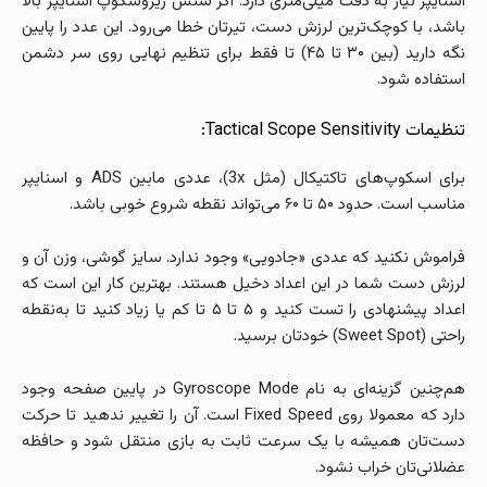
اسنایپر نیاز به دقت میلی‌متری دارد. اگر سنس ژیروسکوپ اسنایپر بالا
باشد، با کوچک‌ترین لرزش دست، تیرتان خطا می‌رود. این عدد را پایین
نگه دارید (بین ۳۰ تا ۴۵) تا فقط برای تنظیم نهایی روی سر دشمن
استفاده شود.
تنظیمات Tactical Scope Sensitivity:
برای اسکوپ‌های تاکتیکال (مثل 3x)، عددی مابین ADS و اسنایپر
مناسب است. حدود ۵۰ تا ۶۰ می‌تواند نقطه شروع خوبی باشد.
فراموش نکنید که عددی «جادویی» وجود ندارد. سایز گوشی، وزن آن و
لرزش دست شما در این اعداد دخیل هستند. بهترین کار این است که
اعداد پیشنهادی را تست کنید و ۵ تا ۵ تا کم یا زیاد کنید تا به‌نقطه
راحتی (Sweet Spot) خودتان برسید.
هم‌چنین گزینه‌ای به نام Gyroscope Mode در پایین صفحه وجود
دارد که معمولا روی Fixed Speed است. آن را تغییر ندهید تا حرکت
دست‌تان همیشه با یک سرعت ثابت به بازی منتقل شود و حافظه
عضلانی‌تان خراب نشود.