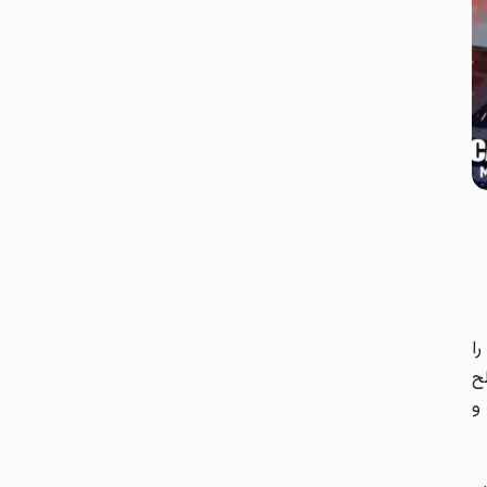
را
ح
و